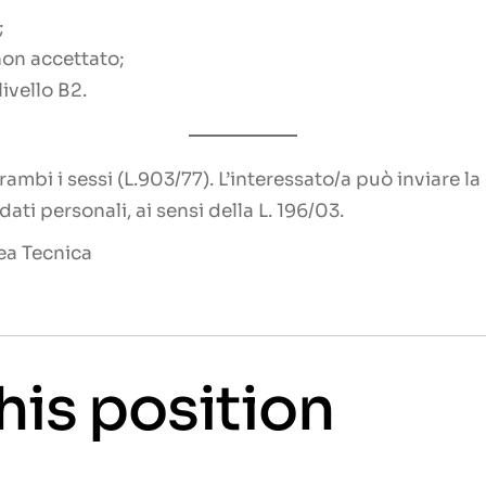
;
on accettato;
ivello B2.
rambi i sessi (L.903/77). L’interessato/a può inviare l
ti personali, ai sensi della L. 196/03.
ea Tecnica
his position