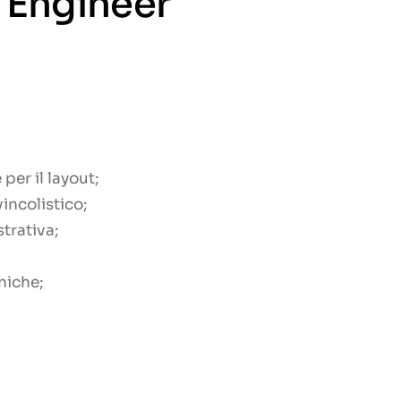
 Engineer
per il layout;
incolistico;
trativa;
niche;