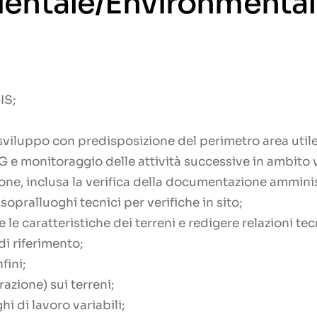
entale/Environmental
IS;
o sviluppo con predisposizione del perimetro area utile 
 e monitoraggio delle attività successive in ambito v
one, inclusa la verifica della documentazione amminis
 sopralluoghi tecnici per verifiche in sito;
le caratteristiche dei terreni e redigere relazioni tec
i riferimento;
fini;
razione) sui terreni;
hi di lavoro variabili;