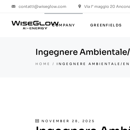
contatti@wiseglow.com
Via I° maggio 20 Ancona 
Who we are
Values & ESG
COMPANY
GREENFIELDS
The group
The project
Ingegnere Ambientale/
Who we are
Values & ESG
HOME
INGEGNERE AMBIENTALE/EN
The group
The project
NOVEMBER 28, 2025