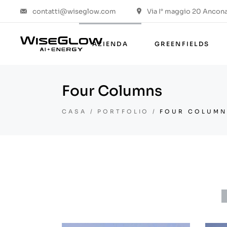
contatti@wiseglow.com
Via I° maggio 20 Ancona 
Chi siamo
Values & ESG
AZIENDA
GREENFIELDS
Il gruppo
Il progetto
Four Columns
Chi siamo
Values & ESG
CASA
PORTFOLIO
FOUR COLUMN
Il gruppo
Il progetto