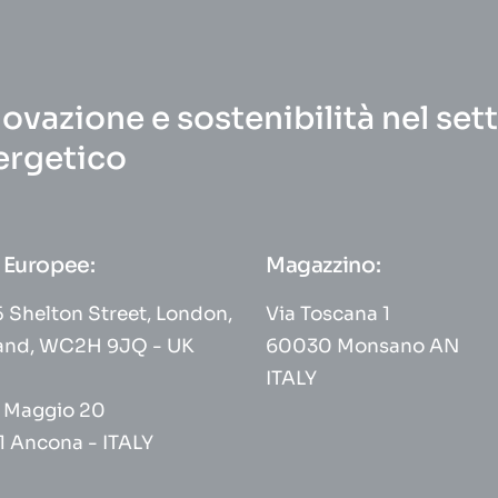
ovazione e sostenibilità nel set
ergetico
 Europee:
Magazzino:
 Shelton Street, London,
Via Toscana 1
and, WC2H 9JQ - UK
60030 Monsano AN
ITALY
° Maggio 20
1 Ancona - ITALY