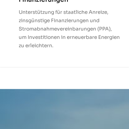
Unterstützung für staatliche Anreize,
Unterstützung für staatliche Anreize,
zinsgünstige Finanzierungen und
zinsgünstige Finanzierungen und
Stromabnahmevereinbarungen (PPA),
Stromabnahmevereinbarungen (PPA),
um Investitionen in erneuerbare Energien
um Investitionen in erneuerbare Energien
zu erleichtern.
zu erleichtern.