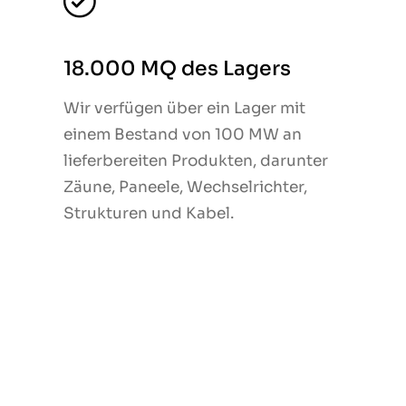
18.000 MQ des Lagers
18.000 MQ des Lagers
Wir verfügen über ein Lager mit
Wir verfügen über ein Lager mit
einem Bestand von 100 MW an
einem Bestand von 100 MW an
lieferbereiten Produkten, darunter
lieferbereiten Produkten, darunter
Zäune, Paneele, Wechselrichter,
Zäune, Paneele, Wechselrichter,
Strukturen und Kabel.
Strukturen und Kabel.