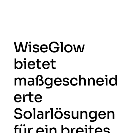
WiseGlow
bietet
maßgeschneid
erte
Solarlösungen
für ein breites