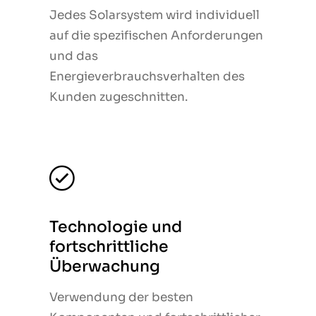
Jedes Solarsystem wird individuell
Jedes Solarsystem wird individuell
auf die spezifischen Anforderungen
auf die spezifischen Anforderungen
und das
und das
Energieverbrauchsverhalten des
Energieverbrauchsverhalten des
Kunden zugeschnitten.
Kunden zugeschnitten.
Technologie und
Technologie und
fortschrittliche
fortschrittliche
Überwachung
Überwachung
Verwendung der besten
Verwendung der besten