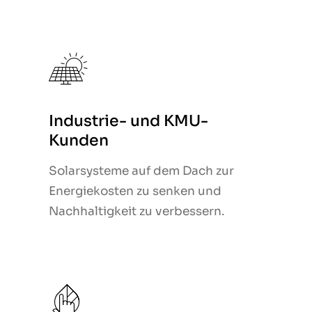
Industrie- und KMU-
Industrie- und KMU-
Kunden
Kunden
Solarsysteme auf dem Dach zur
Solarsysteme auf dem Dach zur
Energiekosten zu senken und
Energiekosten zu senken und
Nachhaltigkeit zu verbessern.
Nachhaltigkeit zu verbessern.