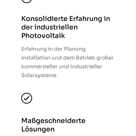
Konsolidierte Erfahrung in
Konsolidierte Erfahrung in
der industriellen
der industriellen
Photovoltaik
Photovoltaik
Erfahrung in der Planung,
Erfahrung in der Planung,
Installation und dem Betrieb großer
Installation und dem Betrieb großer
kommerzieller und industrieller
kommerzieller und industrieller
Solarsysteme.
Solarsysteme.
Maßgeschneiderte
Maßgeschneiderte
Lösungen
Lösungen