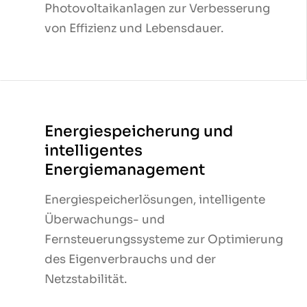
Photovoltaikanlagen zur Verbesserung
Photovoltaikanlagen zur Verbesserung
von Effizienz und Lebensdauer.
von Effizienz und Lebensdauer.
Energiespeicherung und
Energiespeicherung und
intelligentes
intelligentes
Energiemanagement
Energiemanagement
Energiespeicherlösungen, intelligente
Energiespeicherlösungen, intelligente
Überwachungs- und
Überwachungs- und
Fernsteuerungssysteme zur Optimierung
Fernsteuerungssysteme zur Optimierung
des Eigenverbrauchs und der
des Eigenverbrauchs und der
Netzstabilität.
Netzstabilität.