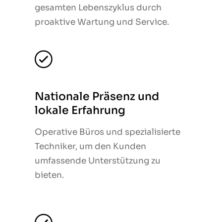
gesamten Lebenszyklus durch
gesamten Lebenszyklus durch
proaktive Wartung und Service.
proaktive Wartung und Service.
Nationale Präsenz und
Nationale Präsenz und
lokale Erfahrung
lokale Erfahrung
Operative Büros und spezialisierte
Operative Büros und spezialisierte
Techniker, um den Kunden
Techniker, um den Kunden
umfassende Unterstützung zu
umfassende Unterstützung zu
bieten.
bieten.