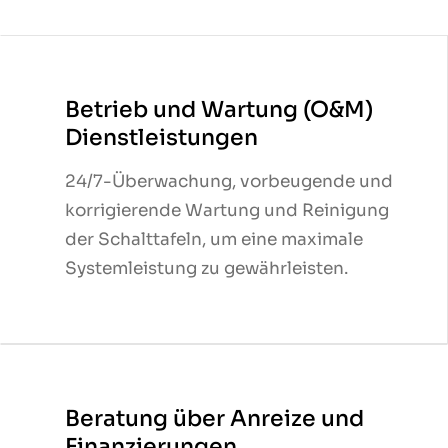
Betrieb und Wartung (O&M)
Betrieb und Wartung (O&M)
Dienstleistungen
Dienstleistungen
24/7-Überwachung, vorbeugende und
24/7-Überwachung, vorbeugende und
korrigierende Wartung und Reinigung
korrigierende Wartung und Reinigung
der Schalttafeln, um eine maximale
der Schalttafeln, um eine maximale
Systemleistung zu gewährleisten.
Systemleistung zu gewährleisten.
Beratung über Anreize und
Beratung über Anreize und
Finanzierungen
Finanzierungen