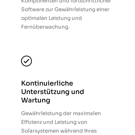
Komponenten und fortschrittlicher
Komponenten und fortschrittlicher
Software zur Gewährleistung einer
Software zur Gewährleistung einer
optimalen Leistung und
optimalen Leistung und
Fernüberwachung.
Fernüberwachung.
Kontinuierliche
Kontinuierliche
Unterstützung und
Unterstützung und
Wartung
Wartung
Gewährleistung der maximalen
Gewährleistung der maximalen
Effizienz und Leistung von
Effizienz und Leistung von
Solarsystemen während ihres
Solarsystemen während ihres