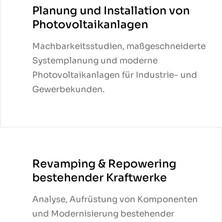
Planung und Installation von
Planung und Installation von
Photovoltaikanlagen
Photovoltaikanlagen
Machbarkeitsstudien, maßgeschneiderte
Machbarkeitsstudien, maßgeschneiderte
Systemplanung und moderne
Systemplanung und moderne
Photovoltaikanlagen für Industrie- und
Photovoltaikanlagen für Industrie- und
Gewerbekunden.
Gewerbekunden.
Revamping & Repowering
Revamping & Repowering
bestehender Kraftwerke
bestehender Kraftwerke
Analyse, Aufrüstung von Komponenten
Analyse, Aufrüstung von Komponenten
und Modernisierung bestehender
und Modernisierung bestehender