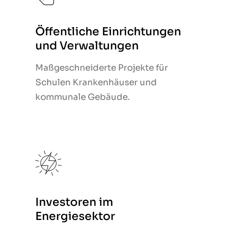
Öffentliche Einrichtungen
Öffentliche Einrichtungen
und Verwaltungen
und Verwaltungen
Maßgeschneiderte Projekte für
Maßgeschneiderte Projekte für
Schulen Krankenhäuser und
Schulen Krankenhäuser und
kommunale Gebäude.
kommunale Gebäude.
Investoren im
Investoren im
Energiesektor
Energiesektor