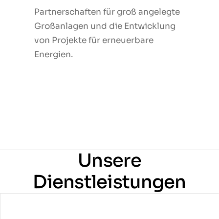
Partnerschaften für groß angelegte
Partnerschaften für groß angelegte
Großanlagen und die Entwicklung
Großanlagen und die Entwicklung
von Projekte für erneuerbare
von Projekte für erneuerbare
Energien.
Energien.
Unsere
Dienstleistungen