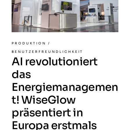
PRODUKTION
/
BENUTZERFREUNDLICHKEIT
AI revolutioniert
das
Energiemanagemen
t! WiseGlow
präsentiert in
Europa erstmals