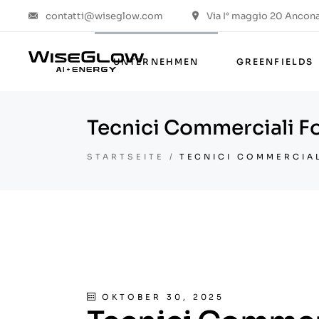
contatti@wiseglow.com
Via I° maggio 20 Ancona 
Über uns
Werte & ESG
UNTERNEHMEN
GREENFIELDS
Die Gruppe
Das Projekt
Tecnici Commerciali Fo
Über uns
Werte & ESG
STARTSEITE
TECNICI COMMERCIA
Die Gruppe
Das Projekt
OKTOBER 30, 2025