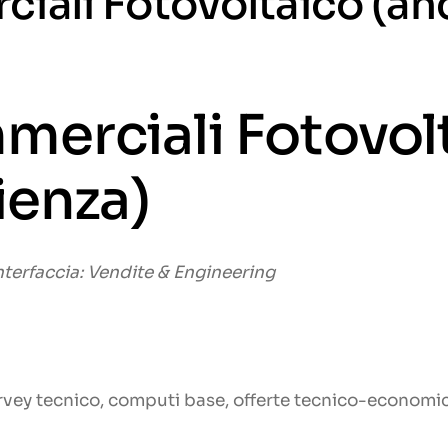
iali Fotovoltaico (an
merciali Fotovol
ienza)
Interfaccia: Vendite & Engineering
rvey tecnico, computi base, offerte tecnico-economich