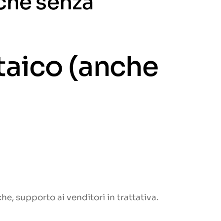
che senza
taico (anche
e, supporto ai venditori in trattativa.