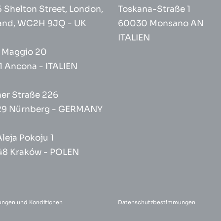
 Shelton Street, London,
Toskana-Straße 1
and, WC2H 9JQ - UK
60030 Monsano AN
ITALIEN
° Maggio 20
1 Ancona - ITALIEN
her Straße 226
9 Nürnberg - GERMANY
Aleja Pokoju 1
48 Kraków - POLEN
ungen und Konditionen
Datenschutzbestimmungen