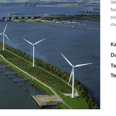
Ve
fa
cu
rh
Ka
D
Ta
Te