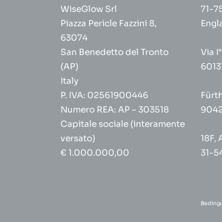
WiseGlow Srl
71-75
Piazza Pericle Fazzini 8,
Engl
63074
San Benedetto del Tronto
Via I
(AP)
6013
Italy
P. IVA: 02561900446
Fürt
Numero REA: AP – 303518
9042
Capitale sociale (interamente
versato)
18F, 
€ 1.000.000,00
31-5
Beding