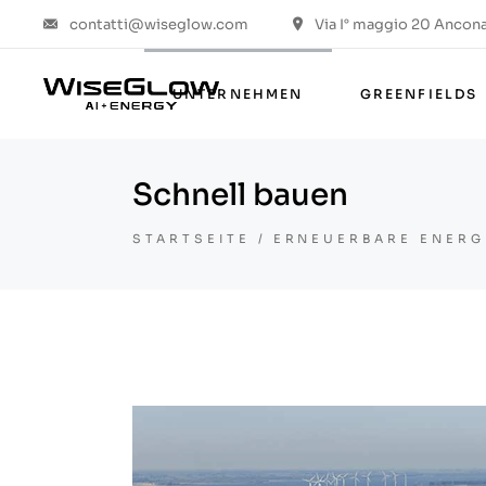
contatti@wiseglow.com
Via I° maggio 20 Ancona 
Über uns
Werte & ESG
UNTERNEHMEN
GREENFIELDS
Die Gruppe
Das Projekt
Schnell bauen
Über uns
Werte & ESG
STARTSEITE
ERNEUERBARE ENERG
Die Gruppe
Das Projekt