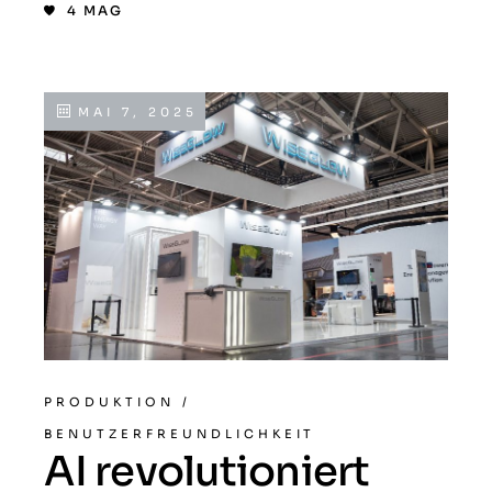
4
MAG
MAI 7, 2025
PRODUKTION
/
BENUTZERFREUNDLICHKEIT
AI revolutioniert