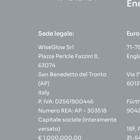
En
Sede legale:
Euro
WiseGlow Srl
71-75
Piazza Pericle Fazzini 8,
Engl
63074
San Benedetto del Tronto
Via I
(AP)
6013
Italy
P. IVA: 02561900446
Fürt
Numero REA: AP – 303518
9042
Capitale sociale (interamente
versato)
18F, 
€ 1.000.000,00
31-5