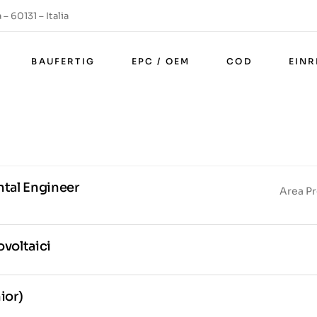
– 60131 – Italia
BAUFERTIG
EPC / OEM
COD
EIN
tal Engineer
Area P
ovoltaici
ior)