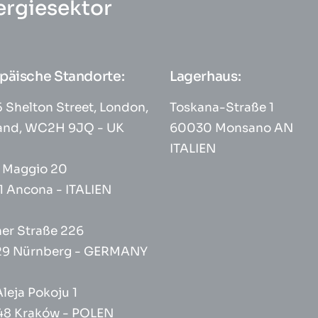
ergiesektor
päische Standorte:
Lagerhaus:
 Shelton Street, London,
Toskana-Straße 1
and, WC2H 9JQ - UK
60030 Monsano AN
ITALIEN
° Maggio 20
1 Ancona - ITALIEN
her Straße 226
9 Nürnberg - GERMANY
Aleja Pokoju 1
48 Kraków - POLEN