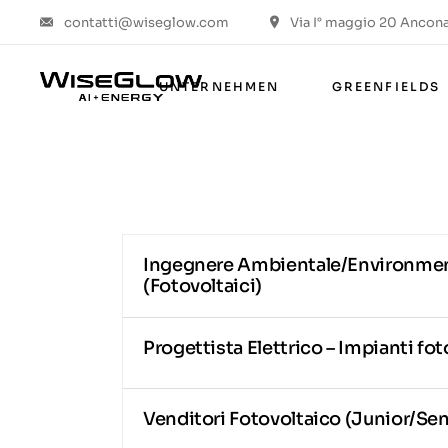
contatti@wiseglow.com
Via I° maggio 20 Ancona 
Über uns
Werte & ESG
UNTERNEHMEN
GREENFIELDS
Die Gruppe
Das Projekt
Über uns
Werte & ESG
Die Gruppe
Ingegnere Ambientale/Environmen
Das Projekt
(Fotovoltaici)
Progettista Elettrico – Impianti fot
Venditori Fotovoltaico (Junior/Sen