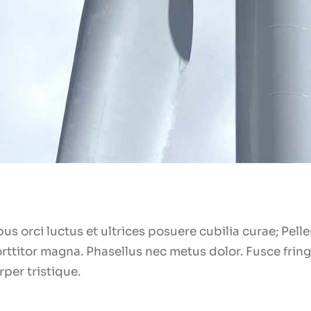
us orci luctus et ultrices posuere cubilia curae; Pel
titor magna. Phasellus nec metus dolor. Fusce fringil
per tristique.