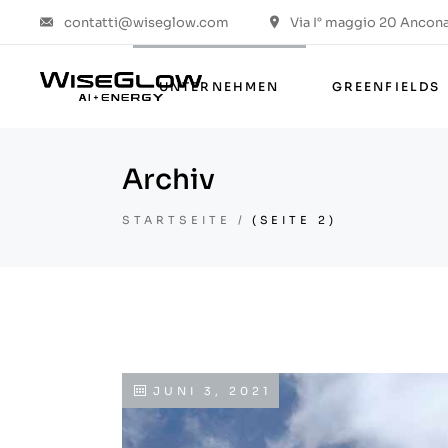
contatti@wiseglow.com
Via I° maggio 20 Ancona 
Über uns
Werte & ESG
UNTERNEHMEN
GREENFIELDS
Die Gruppe
Das Projekt
Archiv
Über uns
Werte & ESG
STARTSEITE
(SEITE 2)
Die Gruppe
Das Projekt
JUNI 3, 2021